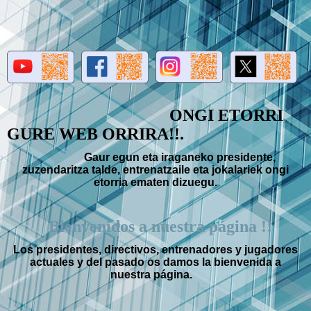
ONGI ETORRI
GURE WEB ORRIRA!!.
Gaur egun eta iraganeko presidente,
zuzendaritza talde, entrenatzaile eta jokalariek ongi
etorria ematen dizuegu.
Bienvenidos a nuestra página !!
Los presidentes, directivos, entrenadores y jugadores
actuales y del pasado os
damos la bienvenida a
nuestra página.