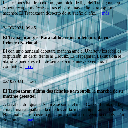
Las lesiones han frenado un gran inicio de liga del Trapagaran, que
espera recuperar efectivos tras el parón navideño para aspirar al
ascenso. El Trapagaran despertó de su sueño el año...
más
24/09/2021, 09:45
El Trapagaran y el Barakaldo arrancan temporada en
Primera Nacional
El conjunto auriazul debutará mañana ante el Uharte y los fabriles
disputarán un derbi frente al Urduliz. El Trapagaran Eskubaloia le
abrirá la puerta este fin de semana a una nueva aventura. El
conjunto...
más
02/06/2021, 11:26
El Trapagaran última dos fichajes para suplir la marcha de su
máximo goleador
A la salida de Ignacio Suárez se suma el meta Gaizka Llantada de
cara a una campaña en la que los auriazules competirán en Primera
Nacional. El Trapagaran puso punto final a su aventura en División
de Honor...
más