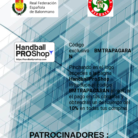
Código
exclusivo
BMTRAPAGARA
N
Pinchando en el logo
accedes a la página
HandballProShop
.
Introduce el código
BMTRAPAGARAN
al realizar
el pago en tus compras y
obtendrás un descuento del
10%
en todas tus compras.
PATROCINADORES :